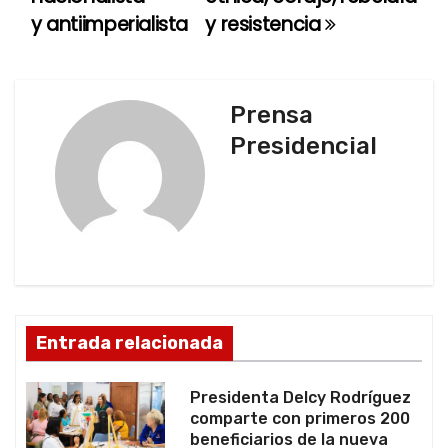
a
y antiimperialista
y resistencia
v
e
Prensa
g
Presidencial
a
c
i
ó
Entrada relacionada
n
d
Presidenta Delcy Rodríguez
comparte con primeros 200
e
beneficiarios de la nueva