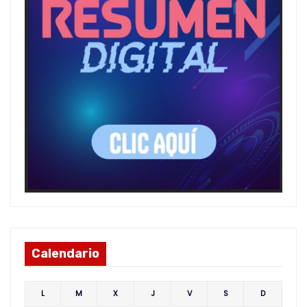
Calendario
L
M
X
J
V
S
D