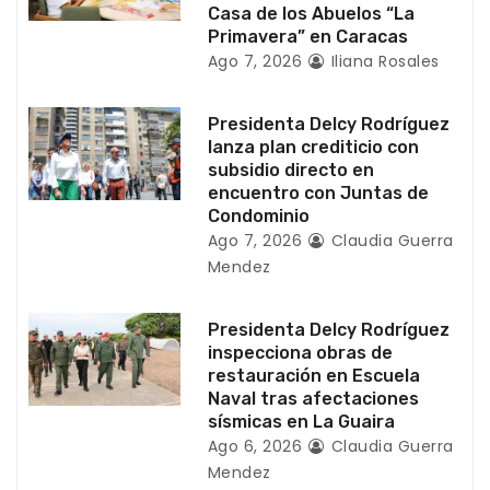
Casa de los Abuelos “La
e
Primavera” en Caracas
Ago 7, 2026
Iliana Rosales
n
t
Presidenta Delcy Rodríguez
lanza plan crediticio con
r
subsidio directo en
encuentro con Juntas de
a
Condominio
Ago 7, 2026
Claudia Guerra
d
Mendez
a
Presidenta Delcy Rodríguez
s
inspecciona obras de
restauración en Escuela
Naval tras afectaciones
sísmicas en La Guaira
Ago 6, 2026
Claudia Guerra
Mendez