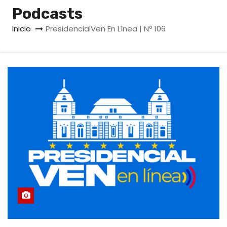
o
Podcasts
Inicio
PresidencialVen En Línea | Nº 106