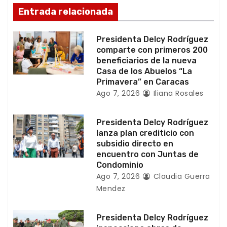
e
Entrada relacionada
e
Presidenta Delcy Rodríguez
n
comparte con primeros 200
beneficiarios de la nueva
t
Casa de los Abuelos “La
Primavera” en Caracas
r
Ago 7, 2026
Iliana Rosales
a
Presidenta Delcy Rodríguez
d
lanza plan crediticio con
subsidio directo en
a
encuentro con Juntas de
Condominio
s
Ago 7, 2026
Claudia Guerra
Mendez
Presidenta Delcy Rodríguez