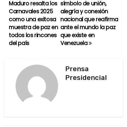
Maduro resalta los
símbolo de unión,
a
Carnavales 2025
alegría y conexión
como una exitosa
nacional que reafirma
v
muestra de paz en
ante el mundo la paz
e
todos los rincones
que existe en
del país
Venezuela
g
a
c
Prensa
Presidencial
i
ó
n
d