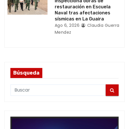
inspecciona obras de
restauración en Escuela
Naval tras afectaciones
sísmicas en La Guaira
Ago 6, 2026
Claudia Guerra
Mendez
Búsqueda
S
e
a
r
c
h