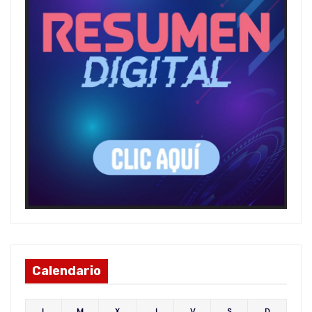
Calendario
L
M
X
J
V
S
D