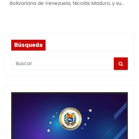
Bolivariana de Venezuela, Nicolás Maduro, y su…
Búsqueda
S
e
a
r
c
h