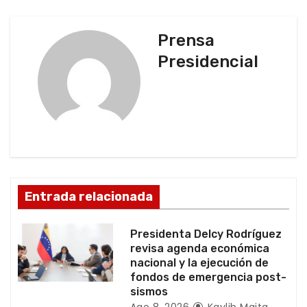
g
Prensa
a
Presidencial
c
i
ó
n
d
Entrada relacionada
e
Presidenta Delcy Rodríguez
e
revisa agenda económica
nacional y la ejecución de
n
fondos de emergencia post-
sismos
Ago 8, 2026
Kaylib Maita