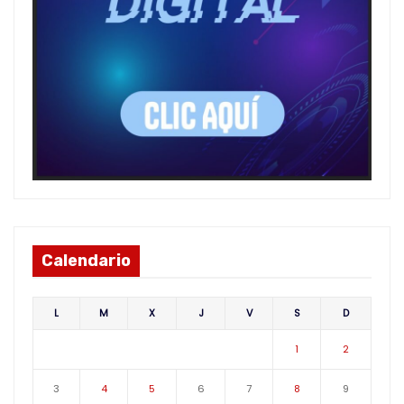
Calendario
L
M
X
J
V
S
D
1
2
3
4
5
6
7
8
9