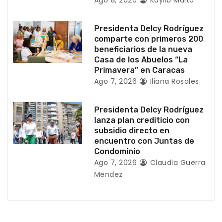
t
r
Presidenta Delcy Rodríguez
a
comparte con primeros 200
beneficiarios de la nueva
d
Casa de los Abuelos “La
Primavera” en Caracas
a
Ago 7, 2026
Iliana Rosales
s
Presidenta Delcy Rodríguez
lanza plan crediticio con
subsidio directo en
encuentro con Juntas de
Condominio
Ago 7, 2026
Claudia Guerra
Mendez