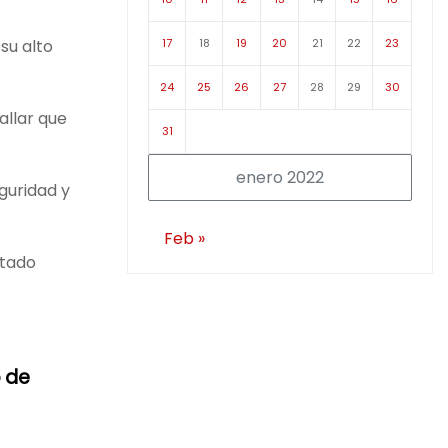
17
18
19
20
21
22
23
su alto
24
25
26
27
28
29
30
allar que
31
enero 2022
guridad y
Feb »
stado
o de