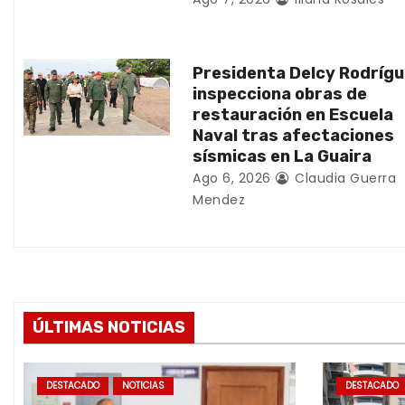
n
t
Presidenta Delcy Rodríg
inspecciona obras de
r
restauración en Escuela
Naval tras afectaciones
a
sísmicas en La Guaira
d
Ago 6, 2026
Claudia Guerra
Mendez
a
s
ÚLTIMAS NOTICIAS
DESTACADO
NOTICIAS
DESTACADO