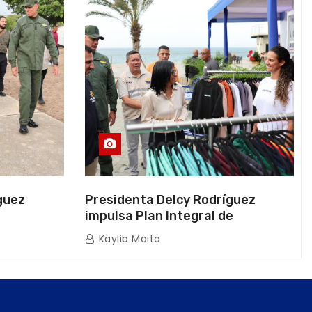
guez
Presidenta Delcy Rodríguez
impulsa Plan Integral de
a Naval
Reactivación Económica en La
Kaylib Maita
icas en La
Guaira