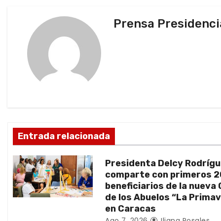
v
Prensa Presidenci
e
g
a
c
i
ó
Entrada relacionada
n
Presidenta Delcy Rodríg
d
comparte con primeros 
beneficiarios de la nueva
e
de los Abuelos “La Prima
en Caracas
e
Ago 7, 2026
Iliana Rosales