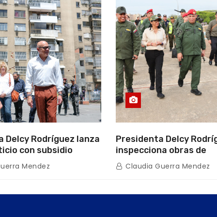
a Delcy Rodríguez lanza
Presidenta Delcy Rodrí
ticio con subsidio
inspecciona obras de
n encuentro con Juntas
restauración en Escuel
Guerra Mendez
Claudia Guerra Mendez
inio
tras afectaciones sísm
Guaira