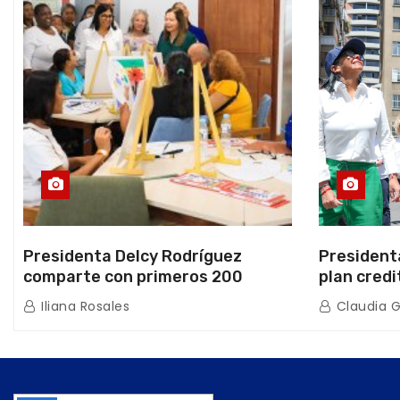
Presidenta Delcy Rodríguez
President
comparte con primeros 200
plan credi
beneficiarios de la nueva Casa de
directo e
Iliana Rosales
Claudia 
los Abuelos “La Primavera” en
de Condom
Caracas