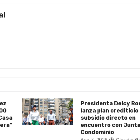
al
uez
Presidenta Delcy Ro
200
lanza plan crediticio
 Casa
subsidio directo en
vera”
encuentro con Junt
Condominio
Ago 7, 2026
Claudia G