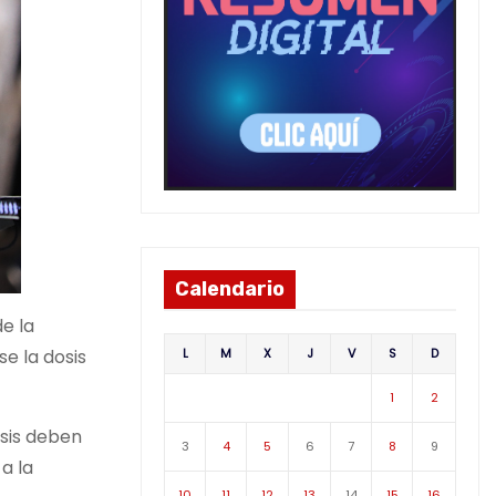
Calendario
e la
L
M
X
J
V
S
D
se la dosis
1
2
osis deben
3
4
5
6
7
8
9
a la
10
11
12
13
14
15
16