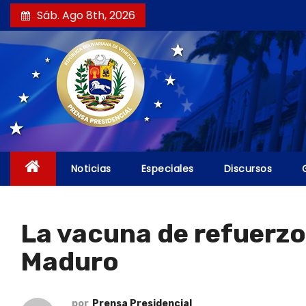
S
Sáb. Ago 8th, 2026
a
l
t
a
r
a
l
c
Noticias
Especiales
Discursos
o
n
t
La vacuna de refuerzo
e
Maduro
n
i
d
por
Prensa Presidencial