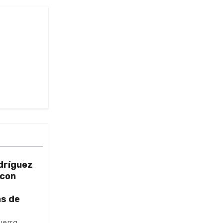
dríguez
 con
as de
uerra