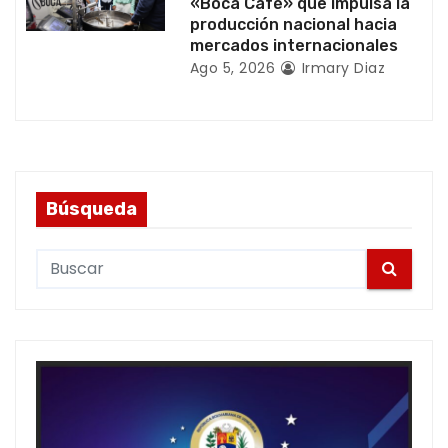
«Boca Café» que impulsa la
s
producción nacional hacia
mercados internacionales
Ago 5, 2026
Irmary Diaz
Búsqueda
S
e
a
r
c
h