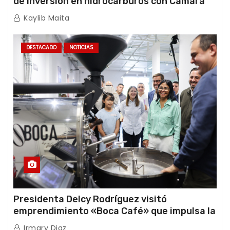
de inversión en hidrocarburos con Cámara
Africana de Energía
Kaylib Maita
DESTACADO
NOTICIAS
Presidenta Delcy Rodríguez visitó
emprendimiento «Boca Café» que impulsa la
producción nacional hacia mercados
Irmary Diaz