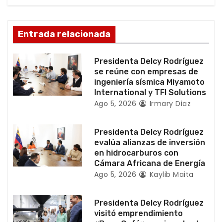
ó
n
Entrada relacionada
d
Presidenta Delcy Rodríguez
e
se reúne con empresas de
ingeniería sísmica Miyamoto
e
International y TFI Solutions
Ago 5, 2026
Irmary Diaz
n
t
Presidenta Delcy Rodríguez
evalúa alianzas de inversión
r
en hidrocarburos con
Cámara Africana de Energía
a
Ago 5, 2026
Kaylib Maita
d
Presidenta Delcy Rodríguez
a
visitó emprendimiento