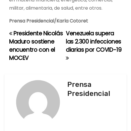
militar, alimentaria, de salud, entre otros.
Prensa Presidencial/Karla Cotoret
Presidente Nicolás
Venezuela supera
N
Maduro sostiene
las 2.300 infecciones
a
encuentro con el
diarias por COVID-19
MOCEV
v
e
g
Prensa
Presidencial
a
c
i