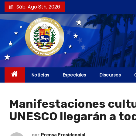
S
Sáb. Ago 8th, 2026
a
l
t
a
r
a
l
c
Noticias
Especiales
Discursos
o
n
t
Manifestaciones cultu
e
UNESCO llegarán a to
n
i
d
por
Prensa Presidencial