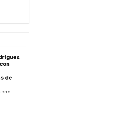
dríguez
 con
as de
uerra