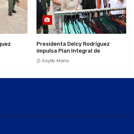
guez
Presidenta Delcy Rodríguez
impulsa Plan Integral de
a Naval
Reactivación Económica en La
Kaylib Maita
icas en La
Guaira