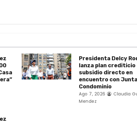
uez
Presidenta Delcy Ro
200
lanza plan crediticio
 Casa
subsidio directo en
vera”
encuentro con Junt
Condominio
Ago 7, 2026
Claudia G
Mendez
uez