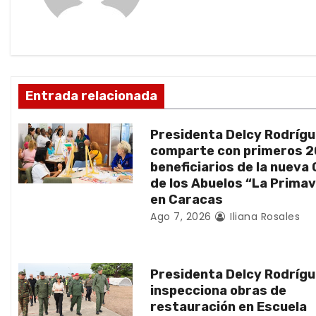
a
c
i
ó
Entrada relacionada
n
Presidenta Delcy Rodríg
d
comparte con primeros 
beneficiarios de la nueva
e
de los Abuelos “La Prima
en Caracas
e
Ago 7, 2026
Iliana Rosales
n
t
Presidenta Delcy Rodríg
inspecciona obras de
r
restauración en Escuela