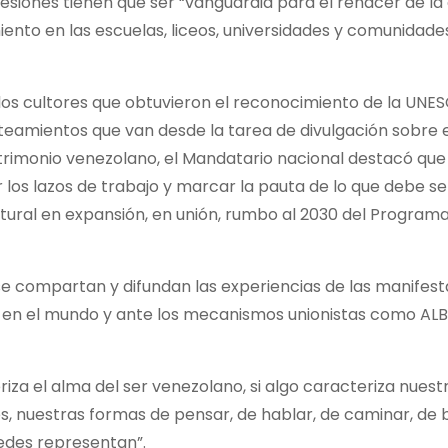
esiones tienen que ser “vanguardia para el renacer de la 
iento en las escuelas, liceos, universidades y comunidade
 los cultores que obtuvieron el reconocimiento de la UN
teamientos que van desde la tarea de divulgación sobre e
atrimonio venezolano, el Mandatario nacional destacó que
los lazos de trabajo y marcar la pauta de lo que debe se
cultural en expansión, en unión, rumbo al 2030 del Program
 se compartan y difundan las experiencias de las manifes
 en el mundo y ante los mecanismos unionistas como ALB
eriza el alma del ser venezolano, si algo caracteriza nuest
es, nuestras formas de pensar, de hablar, de caminar, de b
tedes representan”.