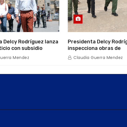
a Delcy Rodríguez lanza
Presidenta Delcy Rodrí
ticio con subsidio
inspecciona obras de
n encuentro con Juntas
restauración en Escuel
Guerra Mendez
Claudia Guerra Mendez
inio
tras afectaciones sísm
Guaira