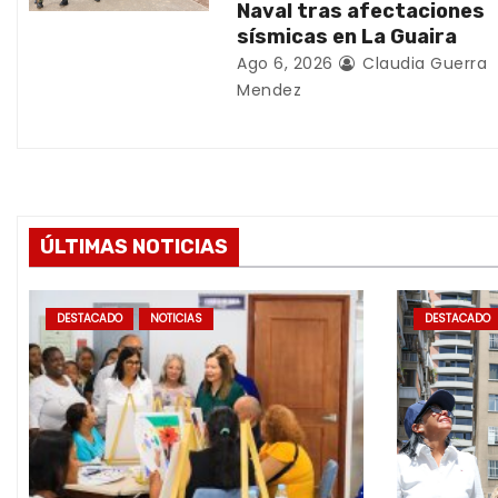
Naval tras afectaciones
a
sísmicas en La Guaira
d
Ago 6, 2026
Claudia Guerra
Mendez
a
s
ÚLTIMAS NOTICIAS
DESTACADO
NOTICIAS
DESTACADO