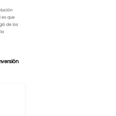
olución
I es que
ió de los
la
nversión