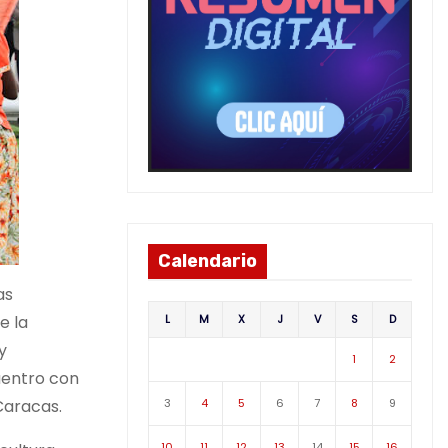
Calendario
as
L
M
X
J
V
S
D
e la
y
1
2
uentro con
3
4
5
6
7
8
9
Caracas.
10
11
12
13
14
15
16