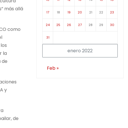
cultura
s” más allá
17
18
19
20
21
22
23
24
25
26
27
28
29
30
ESCO como
l
31
 los
enero 2022
r la
a de
Feb »
taciones
A y
ra
ailar, de