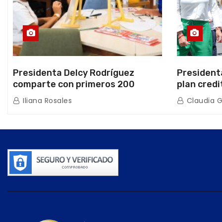
Presidenta Delcy Rodríguez
President
comparte con primeros 200
plan credi
beneficiarios de la nueva Casa de
directo e
Iliana Rosales
Claudia 
los Abuelos “La Primavera” en
de Condom
Caracas