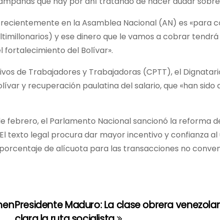
campañas que hay por ahí tratando de hacer dudar sobre
 recientemente en la Asamblea Nacional (AN) es «para c
ultimillonarios) y ese dinero que le vamos a cobrar tendrá
 fortalecimiento del Bolívar».
ivos de Trabajadores y Trabajadoras (CPTT), el Dignatari
ívar y recuperación paulatina del salario, que «han sido
 de febrero, el Parlamento Nacional sancionó la reforma d
l texto legal procura dar mayor incentivo y confianza al 
 el porcentaje de alícuota para las transacciones no conve
nen
Presidente Maduro: La clase obrera venezola
clara la ruta socialista