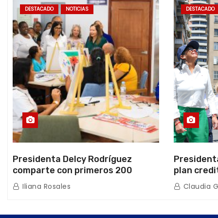
DESTACADO
NOTICIAS
DESTACADO
Presidenta Delcy Rodríguez
President
comparte con primeros 200
plan credi
beneficiarios de la nueva Casa de
directo e
Iliana Rosales
Claudia 
los Abuelos “La Primavera” en
de Condom
Caracas