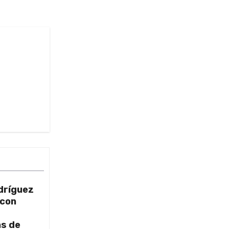
dríguez
 con
as de