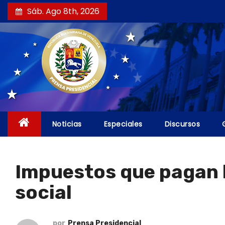
S
Sáb. Ago 8th, 2026
a
l
t
a
r
a
l
c
Noticias
Especiales
Discursos
o
n
t
Impuestos que pagan l
e
social
n
i
d
por
Prensa Presidencial