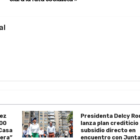
al
uez
Presidenta Delcy Ro
200
lanza plan crediticio
 Casa
subsidio directo en
vera”
encuentro con Junt