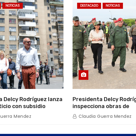
NOTICIAS
DESTACADO
NOTICIAS
a Delcy Rodríguez lanza
Presidenta Delcy Rodrí
ticio con subsidio
inspecciona obras de
n encuentro con Juntas
restauración en Escuel
Guerra Mendez
Claudia Guerra Mendez
inio
tras afectaciones sísm
Guaira