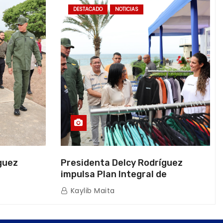
DESTACADO
NOTICIAS
guez
Presidenta Delcy Rodríguez
impulsa Plan Integral de
a Naval
Reactivación Económica en La
Kaylib Maita
icas en La
Guaira