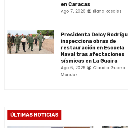
en Caracas
e
Ago 7, 2026
Iliana Rosales
n
t
Presidenta Delcy Rodríg
inspecciona obras de
r
restauración en Escuela
Naval tras afectaciones
a
sísmicas en La Guaira
d
Ago 6, 2026
Claudia Guerra
Mendez
a
s
ÚLTIMAS NOTICIAS