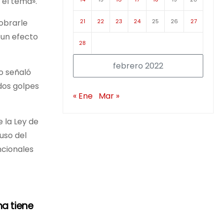
 el tema».
21
22
23
24
25
26
27
obrarle
 un efecto
28
febrero 2022
o señaló
 dos golpes
« Ene
Mar »
e la Ley de
uso del
ncionales
na tiene