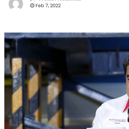
o
Feb 7, 2022