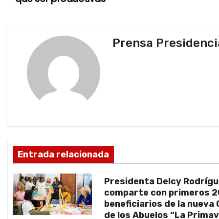
a
v
Prensa Presidenci
e
g
a
c
i
ó
Entrada relacionada
n
Presidenta Delcy Rodríg
d
comparte con primeros 
beneficiarios de la nueva
e
de los Abuelos “La Prima