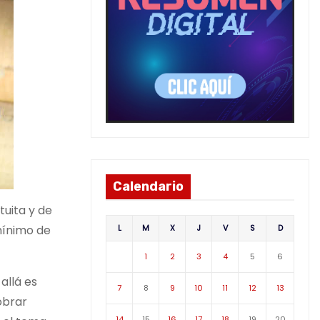
Calendario
tuita y de
L
M
X
J
V
S
D
 mínimo de
1
2
3
4
5
6
allá es
7
8
9
10
11
12
13
obrar
14
15
16
17
18
19
20