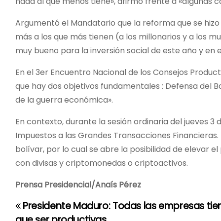
nada al que menos tiene», afirmó frente a «algunas 
Argumentó el Mandatario que la reforma que se hizo
más a los que más tienen (a los millonarios y a los m
muy bueno para la inversión social de este año y en el
En el 3er Encuentro Nacional de los Consejos Product
que hay dos objetivos fundamentales : Defensa del Bol
de la guerra económica».
En contexto, durante la sesión ordinaria del jueves 3
Impuestos a las Grandes Transacciones Financieras. E
bolívar, por lo cual se abre la posibilidad de elevar
con divisas y criptomonedas o criptoactivos.
Prensa Presidencial/Anaís Pérez
Presidente Maduro: Todas las empresas tie
N
que ser productivas