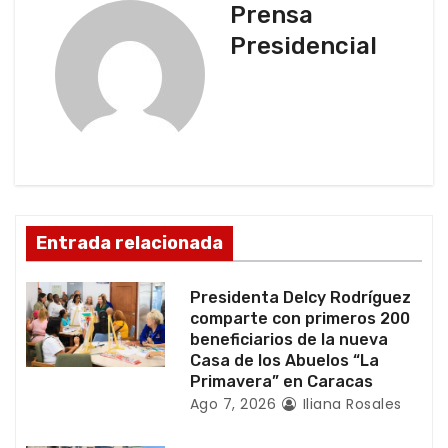
g
Prensa
Presidencial
a
c
i
ó
n
Entrada relacionada
d
Presidenta Delcy Rodríguez
e
comparte con primeros 200
beneficiarios de la nueva
e
Casa de los Abuelos “La
Primavera” en Caracas
n
Ago 7, 2026
Iliana Rosales
t