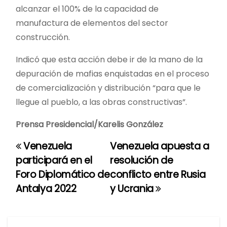
alcanzar el 100% de la capacidad de
manufactura de elementos del sector
construcción.
Indicó que esta acción debe ir de la mano de la
depuración de mafias enquistadas en el proceso
de comercialización y distribución “para que le
llegue al pueblo, a las obras constructivas”.
Prensa Presidencial/Karelis González
Venezuela
Venezuela apuesta a
N
participará en el
resolución de
a
Foro Diplomático de
conflicto entre Rusia
Antalya 2022
y Ucrania
v
e