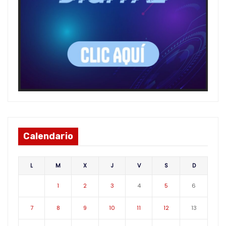
Calendario
L
M
X
J
V
S
D
1
2
3
4
5
6
7
8
9
10
11
12
13