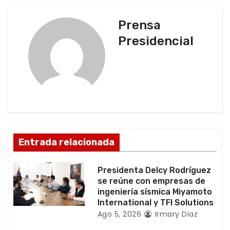
e
g
Prensa
Presidencial
a
c
i
ó
n
Entrada relacionada
d
Presidenta Delcy Rodríguez
e
se reúne con empresas de
ingeniería sísmica Miyamoto
e
International y TFI Solutions
Ago 5, 2026
Irmary Diaz
n