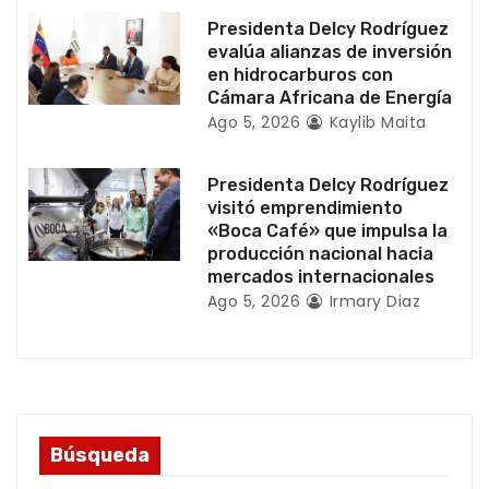
t
Presidenta Delcy Rodríguez
evalúa alianzas de inversión
r
en hidrocarburos con
Cámara Africana de Energía
a
Ago 5, 2026
Kaylib Maita
d
Presidenta Delcy Rodríguez
a
visitó emprendimiento
«Boca Café» que impulsa la
s
producción nacional hacia
mercados internacionales
Ago 5, 2026
Irmary Diaz
Búsqueda