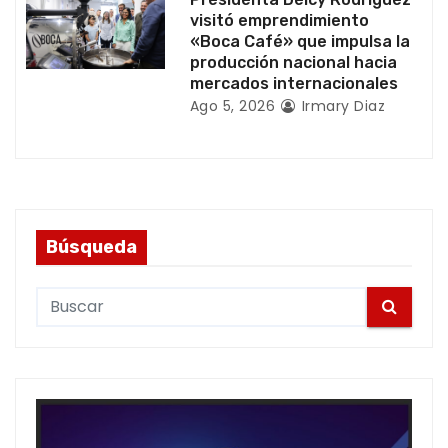
s
visitó emprendimiento
«Boca Café» que impulsa la
producción nacional hacia
mercados internacionales
Ago 5, 2026
Irmary Diaz
Búsqueda
S
e
a
r
c
h