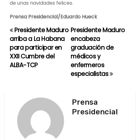
de unas navidades felices.
Prensa Presidencial/Eduardo Hueck
Presidente Maduro
Presidente Maduro
N
arriba a La Habana
encabeza
a
para participar en
graduación de
XXII Cumbre del
médicos y
v
ALBA-TCP
enfermeros
e
especialistas
g
a
Prensa
c
Presidencial
i
ó