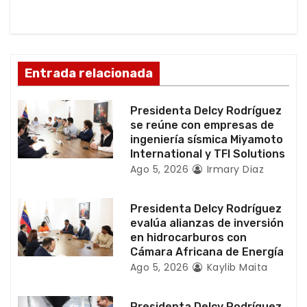
n
d
Entrada relacionada
e
e
Presidenta Delcy Rodríguez
se reúne con empresas de
n
ingeniería sísmica Miyamoto
International y TFI Solutions
t
Ago 5, 2026
Irmary Diaz
r
Presidenta Delcy Rodríguez
a
evalúa alianzas de inversión
en hidrocarburos con
d
Cámara Africana de Energía
Ago 5, 2026
Kaylib Maita
a
Presidenta Delcy Rodríguez