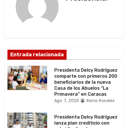
c
i
ó
n
d
Entrada relacionada
e
Presidenta Delcy Rodríguez
e
comparte con primeros 200
beneficiarios de la nueva
n
Casa de los Abuelos “La
Primavera” en Caracas
t
Ago 7, 2026
Iliana Rosales
r
Presidenta Delcy Rodríguez
a
lanza plan crediticio con