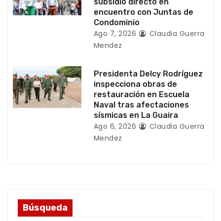
subsidio directo en
d
encuentro con Juntas de
Condominio
a
Ago 7, 2026
Claudia Guerra
Mendez
s
Presidenta Delcy Rodríguez
inspecciona obras de
restauración en Escuela
Naval tras afectaciones
sísmicas en La Guaira
Ago 6, 2026
Claudia Guerra
Mendez
Búsqueda