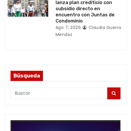
lanza plan crediticio con
subsidio directo en
encuentro con Juntas de
Condominio
Ago 7, 2026
Claudia Guerra
Mendez
Búsqueda
S
e
a
r
c