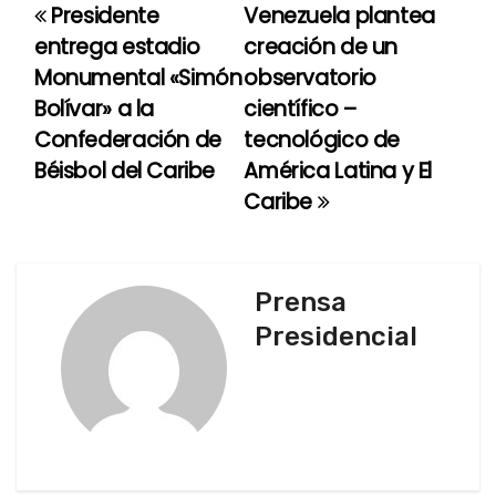
Presidente
Venezuela plantea
N
entrega estadio
creación de un
a
Monumental «Simón
observatorio
Bolívar» a la
científico –
v
Confederación de
tecnológico de
e
Béisbol del Caribe
América Latina y El
Caribe
g
a
c
Prensa
Presidencial
i
ó
n
d