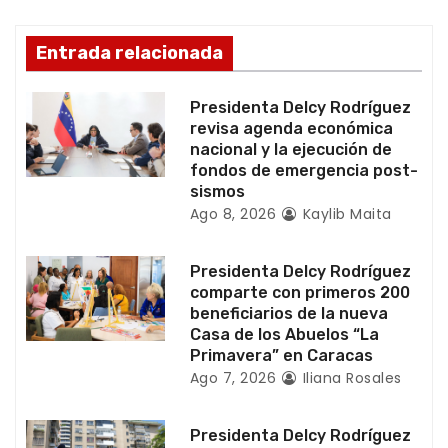
e
Entrada relacionada
e
Presidenta Delcy Rodríguez
n
revisa agenda económica
nacional y la ejecución de
t
fondos de emergencia post-
sismos
r
Ago 8, 2026
Kaylib Maita
a
Presidenta Delcy Rodríguez
d
comparte con primeros 200
beneficiarios de la nueva
a
Casa de los Abuelos “La
Primavera” en Caracas
s
Ago 7, 2026
Iliana Rosales
Presidenta Delcy Rodríguez