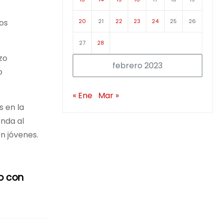
20
21
22
23
24
25
26
cos
27
28
zo
febrero 2023
o
« Ene
Mar »
s en la
onda al
en jóvenes.
o con