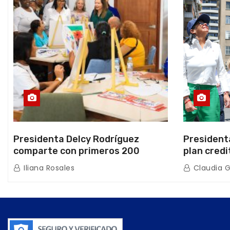
Presidenta Delcy Rodríguez
President
comparte con primeros 200
plan credi
beneficiarios de la nueva Casa de
directo e
Iliana Rosales
Claudia 
los Abuelos “La Primavera” en
de Condom
Caracas