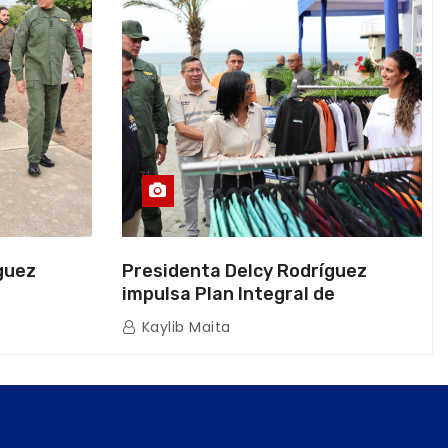
guez
Presidenta Delcy Rodríguez
impulsa Plan Integral de
a Naval
Reactivación Económica en La
Kaylib Maita
icas en La
Guaira