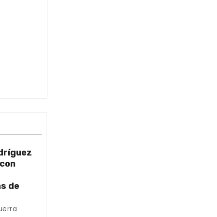
dríguez
 con
as de
uerra