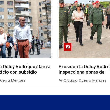
a Delcy Rodríguez lanza
Presidenta Delcy Rodrí
ticio con subsidio
inspecciona obras de
n encuentro con Juntas
restauración en Escuel
Guerra Mendez
Claudia Guerra Mendez
inio
tras afectaciones sísm
Guaira