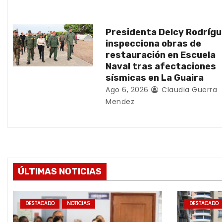
n
t
Presidenta Delcy Rodríg
inspecciona obras de
r
restauración en Escuela
Naval tras afectaciones
a
sísmicas en La Guaira
d
Ago 6, 2026
Claudia Guerra
Mendez
a
s
ÚLTIMAS NOTICIAS
DESTACADO
NOTICIAS
DESTACADO