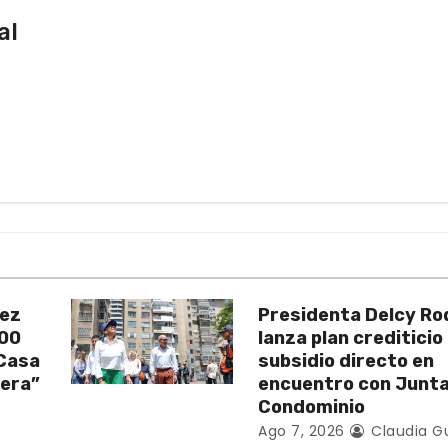
al
uez
Presidenta Delcy Ro
200
lanza plan crediticio
 Casa
subsidio directo en
vera”
encuentro con Junt
Condominio
Ago 7, 2026
Claudia G