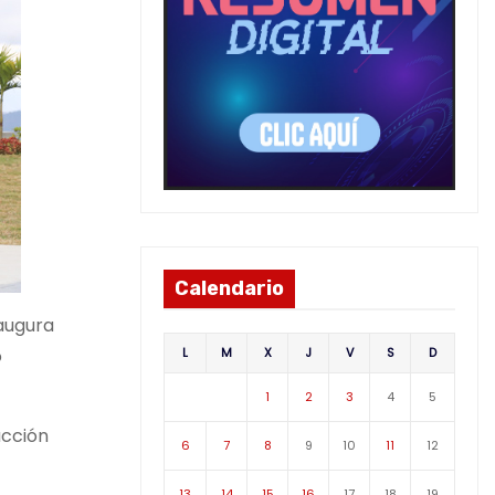
Calendario
naugura
L
M
X
J
V
S
D
o
1
2
3
4
5
ucción
6
7
8
9
10
11
12
13
14
15
16
17
18
19