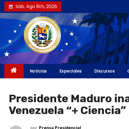
S
Sáb. Ago 8th, 2026
a
l
t
a
r
a
l
c
Noticias
Especiales
Discursos
o
n
t
Presidente Maduro ina
e
Venezuela “+ Ciencia”
n
i
d
por
Prensa Presidencial