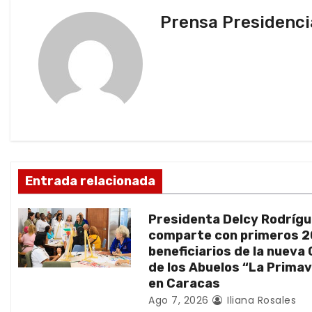
v
Prensa Presidenci
e
g
a
c
i
ó
Entrada relacionada
n
Presidenta Delcy Rodríg
d
comparte con primeros 
beneficiarios de la nueva
e
de los Abuelos “La Prima
en Caracas
e
Ago 7, 2026
Iliana Rosales