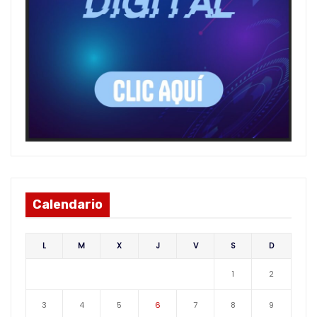
Calendario
L
M
X
J
V
S
D
1
2
3
4
5
6
7
8
9