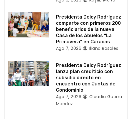
t
r
Presidenta Delcy Rodríguez
a
comparte con primeros 200
beneficiarios de la nueva
d
Casa de los Abuelos “La
Primavera” en Caracas
a
Ago 7, 2026
Iliana Rosales
s
Presidenta Delcy Rodríguez
lanza plan crediticio con
subsidio directo en
encuentro con Juntas de
Condominio
Ago 7, 2026
Claudia Guerra
Mendez