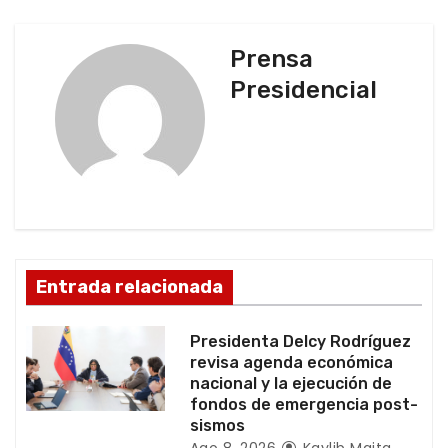
g
Prensa
a
Presidencial
c
i
ó
n
d
Entrada relacionada
e
Presidenta Delcy Rodríguez
e
revisa agenda económica
nacional y la ejecución de
n
fondos de emergencia post-
sismos
Ago 8, 2026
Kaylib Maita