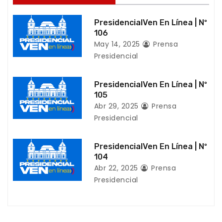
n
PresidencialVen En Línea | Nº
d
106
May 14, 2025
Prensa
e
Presidencial
e
PresidencialVen En Línea | Nº
n
105
Abr 29, 2025
Prensa
t
Presidencial
r
PresidencialVen En Línea | Nº
a
104
Abr 22, 2025
Prensa
d
Presidencial
a