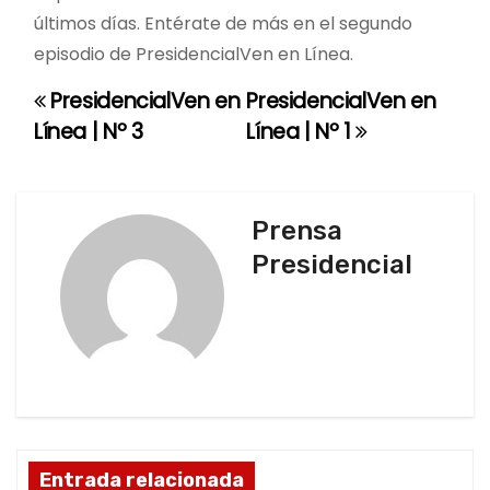
últimos días. Entérate de más en el segundo
episodio de PresidencialVen en Línea.
PresidencialVen en
PresidencialVen en
N
Línea | Nº 3
Línea | Nº 1
a
v
Prensa
e
Presidencial
g
a
c
i
ó
Entrada relacionada