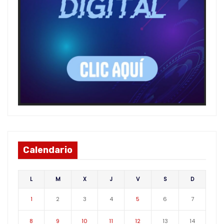
Calendario
L
M
X
J
V
S
D
1
2
3
4
5
6
7
8
9
10
11
12
13
14