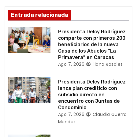
n
d
Entrada relacionada
e
Presidenta Delcy Rodríguez
e
comparte con primeros 200
beneficiarios de la nueva
n
Casa de los Abuelos “La
Primavera” en Caracas
t
Ago 7, 2026
Iliana Rosales
r
Presidenta Delcy Rodríguez
a
lanza plan crediticio con
subsidio directo en
d
encuentro con Juntas de
Condominio
a
Ago 7, 2026
Claudia Guerra
Mendez
s