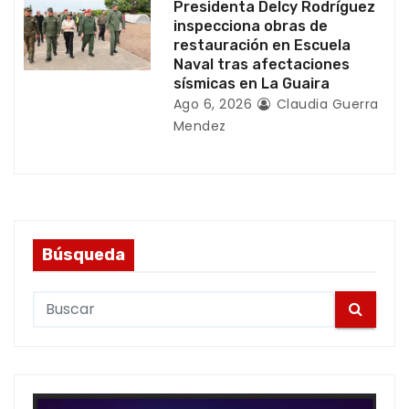
Presidenta Delcy Rodríguez
inspecciona obras de
restauración en Escuela
Naval tras afectaciones
sísmicas en La Guaira
Ago 6, 2026
Claudia Guerra
Mendez
Búsqueda
S
e
a
r
c