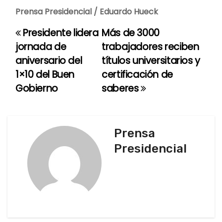
Prensa Presidencial / Eduardo Hueck
Presidente lidera
Más de 3000
N
jornada de
trabajadores reciben
a
aniversario del
títulos universitarios y
1×10 del Buen
certificación de
v
Gobierno
saberes
e
g
Prensa
a
Presidencial
c
i
ó