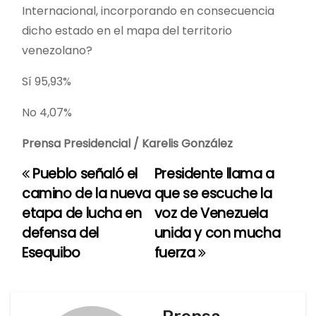
Internacional, incorporando en consecuencia
dicho estado en el mapa del territorio
venezolano?
Sí 95,93%
No 4,07%
Prensa Presidencial / Karelis González
Pueblo señaló el
Presidente llama a
N
camino de la nueva
que se escuche la
a
etapa de lucha en
voz de Venezuela
defensa del
unida y con mucha
v
Esequibo
fuerza
e
g