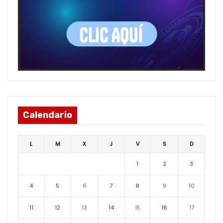
Calendario
L
M
X
J
V
S
D
1
2
3
4
5
6
7
8
9
10
11
12
13
14
15
16
17