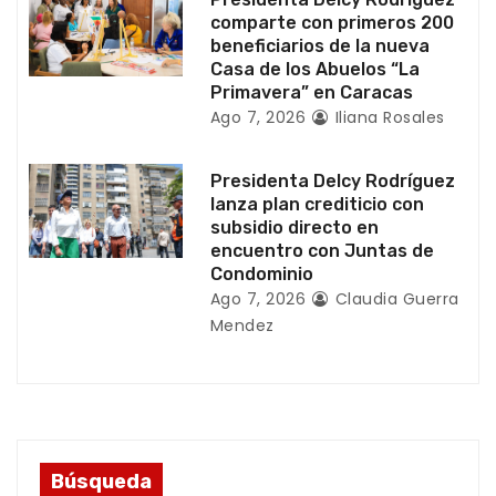
a
comparte con primeros 200
beneficiarios de la nueva
d
Casa de los Abuelos “La
Primavera” en Caracas
a
Ago 7, 2026
Iliana Rosales
s
Presidenta Delcy Rodríguez
lanza plan crediticio con
subsidio directo en
encuentro con Juntas de
Condominio
Ago 7, 2026
Claudia Guerra
Mendez
Búsqueda