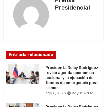
Prensa
a
Presidencial
c
i
ó
n
d
Entrada relacionada
e
Presidenta Delcy Rodríguez
e
revisa agenda económica
nacional y la ejecución de
n
fondos de emergencia post-
sismos
t
Ago 8, 2026
Kaylib Maita
r
Presidenta Delcy Rodríguez