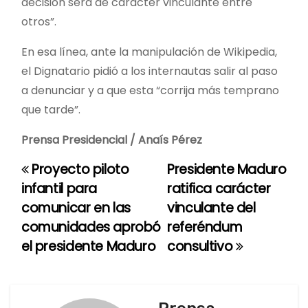
decisión será de carácter vinculante entre
otros”.
En esa línea, ante la manipulación de Wikipedia,
el Dignatario pidió a los internautas salir al paso
a denunciar y a que esta “corrija más temprano
que tarde”.
Prensa Presidencial / Anaís Pérez
Proyecto piloto
Presidente Maduro
N
infantil para
ratifica carácter
a
comunicar en las
vinculante del
comunidades aprobó
referéndum
v
el presidente Maduro
consultivo
e
g