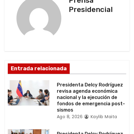
Prensa
a
Presidencial
c
i
ó
n
d
Entrada relacionada
e
Presidenta Delcy Rodríguez
e
revisa agenda económica
nacional y la ejecución de
n
fondos de emergencia post-
sismos
t
Ago 8, 2026
Kaylib Maita
r
Presidenta Delcy Rodríguez