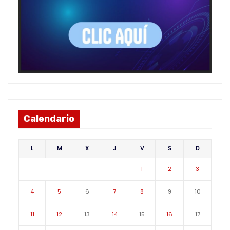
Calendario
L
M
X
J
V
S
D
1
2
3
4
5
6
7
8
9
10
11
12
13
14
15
16
17