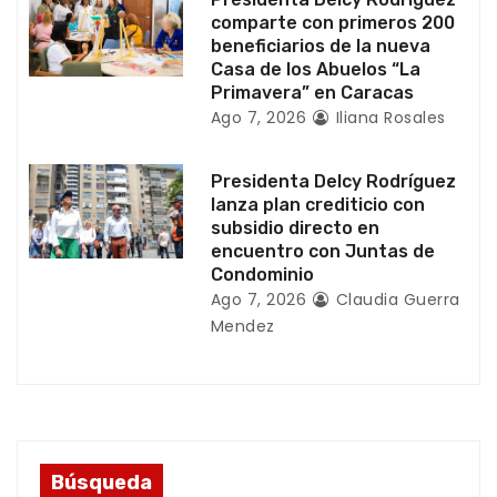
a
comparte con primeros 200
beneficiarios de la nueva
d
Casa de los Abuelos “La
Primavera” en Caracas
a
Ago 7, 2026
Iliana Rosales
s
Presidenta Delcy Rodríguez
lanza plan crediticio con
subsidio directo en
encuentro con Juntas de
Condominio
Ago 7, 2026
Claudia Guerra
Mendez
Búsqueda