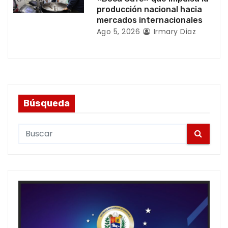
producción nacional hacia
mercados internacionales
Ago 5, 2026
Irmary Diaz
Búsqueda
S
e
a
r
c
h