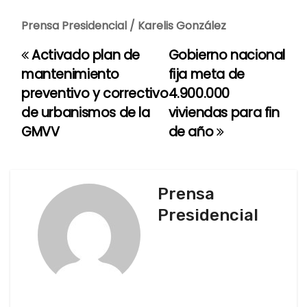
Prensa Presidencial / Karelis González
Activado plan de
Gobierno nacional
N
mantenimiento
fija meta de
a
preventivo y correctivo
4.900.000
de urbanismos de la
viviendas para fin
v
GMVV
de año
e
g
Prensa
a
Presidencial
c
i
ó