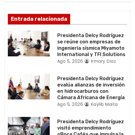
n
d
Entrada relacionada
e
Presidenta Delcy Rodríguez
e
se reúne con empresas de
ingeniería sísmica Miyamoto
n
International y TFI Solutions
Ago 5, 2026
Irmary Diaz
t
r
Presidenta Delcy Rodríguez
evalúa alianzas de inversión
a
en hidrocarburos con
Cámara Africana de Energía
d
Ago 5, 2026
Kaylib Maita
a
Presidenta Delcy Rodríguez
visitó emprendimiento
s
«Boca Café» que impulsa la