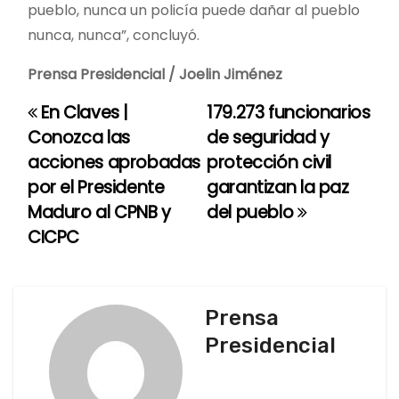
pueblo, nunca un policía puede dañar al pueblo
nunca, nunca”, concluyó.
Prensa Presidencial / Joelin Jiménez
En Claves |
179.273 funcionarios
N
Conozca las
de seguridad y
a
acciones aprobadas
protección civil
por el Presidente
garantizan la paz
v
Maduro al CPNB y
del pueblo
e
CICPC
g
a
Prensa
c
Presidencial
i