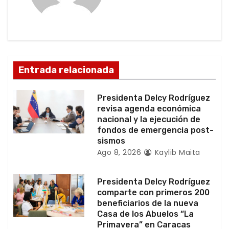
ó
n
d
Entrada relacionada
e
e
Presidenta Delcy Rodríguez
revisa agenda económica
n
nacional y la ejecución de
fondos de emergencia post-
t
sismos
Ago 8, 2026
Kaylib Maita
r
a
Presidenta Delcy Rodríguez
comparte con primeros 200
d
beneficiarios de la nueva
Casa de los Abuelos “La
a
Primavera” en Caracas