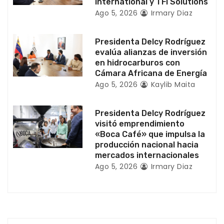
n
International y TFI Solutions
Ago 5, 2026
Irmary Diaz
t
r
Presidenta Delcy Rodríguez
evalúa alianzas de inversión
a
en hidrocarburos con
Cámara Africana de Energía
d
Ago 5, 2026
Kaylib Maita
a
Presidenta Delcy Rodríguez
visitó emprendimiento
s
«Boca Café» que impulsa la
producción nacional hacia
mercados internacionales
Ago 5, 2026
Irmary Diaz