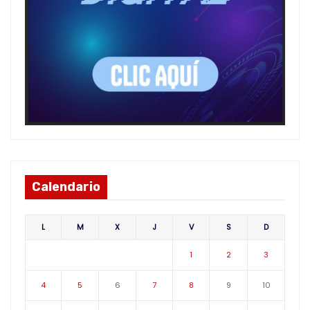
Calendario
L
M
X
J
V
S
D
1
2
3
4
5
6
7
8
9
10