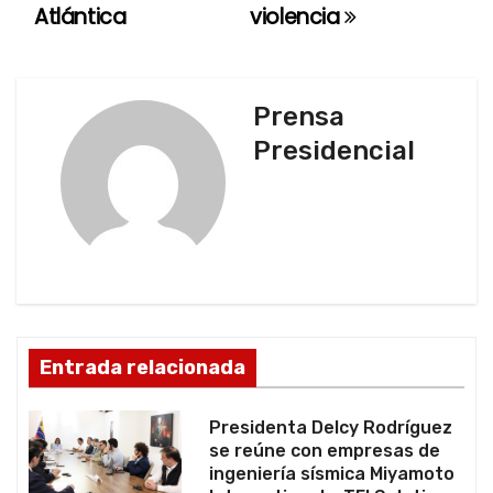
Atlántica
violencia
e
g
Prensa
a
Presidencial
c
i
ó
n
d
Entrada relacionada
e
Presidenta Delcy Rodríguez
e
se reúne con empresas de
ingeniería sísmica Miyamoto