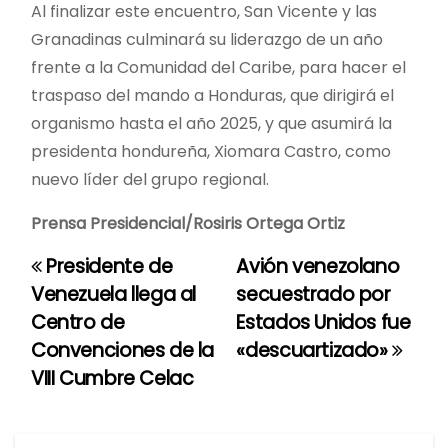
Al finalizar este encuentro, San Vicente y las
Granadinas culminará su liderazgo de un año
frente a la Comunidad del Caribe, para hacer el
traspaso del mando a Honduras, que dirigirá el
organismo hasta el año 2025, y que asumirá la
presidenta hondureña, Xiomara Castro, como
nuevo líder del grupo regional.
Prensa Presidencial/Rosiris Ortega Ortiz
Presidente de
Avión venezolano
N
Venezuela llega al
secuestrado por
a
Centro de
Estados Unidos fue
Convenciones de la
«descuartizado»
v
VIII Cumbre Celac
e
g