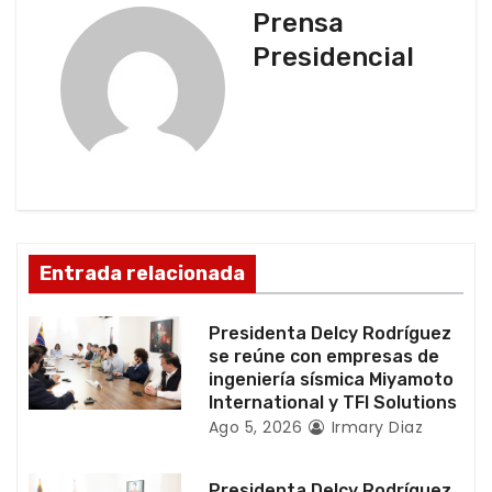
Prensa
a
Presidencial
c
i
ó
n
d
Entrada relacionada
e
Presidenta Delcy Rodríguez
e
se reúne con empresas de
ingeniería sísmica Miyamoto
n
International y TFI Solutions
Ago 5, 2026
Irmary Diaz
t
Presidenta Delcy Rodríguez