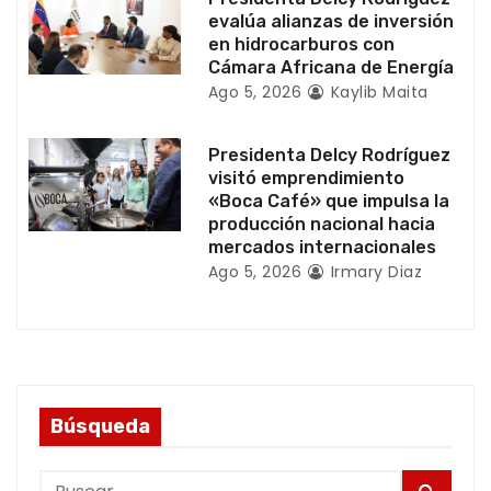
r
evalúa alianzas de inversión
a
en hidrocarburos con
Cámara Africana de Energía
d
Ago 5, 2026
Kaylib Maita
a
Presidenta Delcy Rodríguez
visitó emprendimiento
s
«Boca Café» que impulsa la
producción nacional hacia
mercados internacionales
Ago 5, 2026
Irmary Diaz
Búsqueda
S