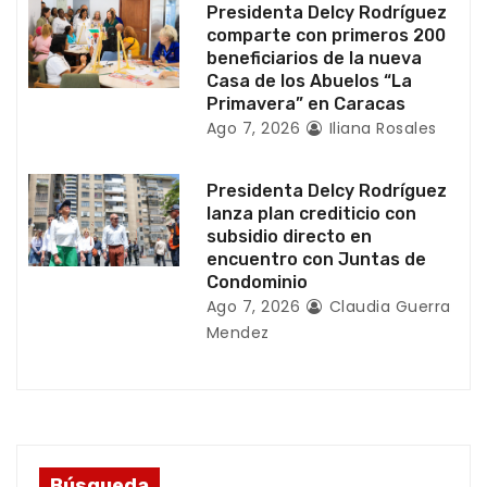
Presidenta Delcy Rodríguez
a
comparte con primeros 200
beneficiarios de la nueva
d
Casa de los Abuelos “La
Primavera” en Caracas
a
Ago 7, 2026
Iliana Rosales
s
Presidenta Delcy Rodríguez
lanza plan crediticio con
subsidio directo en
encuentro con Juntas de
Condominio
Ago 7, 2026
Claudia Guerra
Mendez
Búsqueda