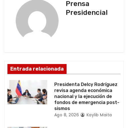
Prensa
a
Presidencial
c
i
ó
n
d
Entrada relacionada
e
Presidenta Delcy Rodríguez
e
revisa agenda económica
nacional y la ejecución de
n
fondos de emergencia post-
sismos
t
Ago 8, 2026
Kaylib Maita
r