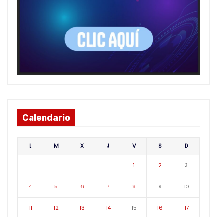
Calendario
L
M
X
J
V
S
D
1
2
3
4
5
6
7
8
9
10
11
12
13
14
15
16
17