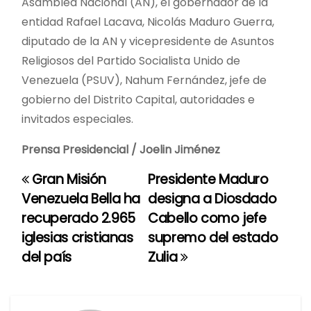
Asamblea Nacional (AN), el gobernador de la
entidad Rafael Lacava, Nicolás Maduro Guerra,
diputado de la AN y vicepresidente de Asuntos
Religiosos del Partido Socialista Unido de
Venezuela (PSUV), Nahum Fernández, jefe de
gobierno del Distrito Capital, autoridades e
invitados especiales.
Prensa Presidencial / Joelin Jiménez
Gran Misión
Presidente Maduro
N
Venezuela Bella ha
designa a Diosdado
a
recuperado 2.965
Cabello como jefe
iglesias cristianas
supremo del estado
v
del país
Zulia
e
g