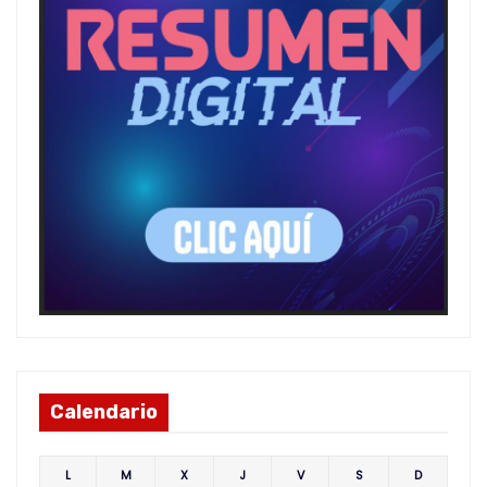
Calendario
L
M
X
J
V
S
D