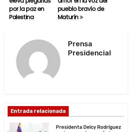
eleva plegarias
amor en la voz del
a
por la paz en
pueblo bravío de
Palestina
Maturín
v
e
g
Prensa
Presidencial
a
c
i
ó
n
Entrada relacionada
d
Presidenta Delcy Rodríguez
e