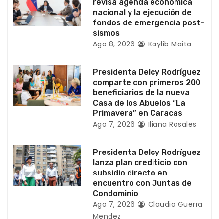
revisa agenda económica
nacional y la ejecución de
e
fondos de emergencia post-
sismos
n
Ago 8, 2026
Kaylib Maita
t
Presidenta Delcy Rodríguez
r
comparte con primeros 200
beneficiarios de la nueva
a
Casa de los Abuelos “La
Primavera” en Caracas
d
Ago 7, 2026
Iliana Rosales
a
Presidenta Delcy Rodríguez
s
lanza plan crediticio con
subsidio directo en
encuentro con Juntas de
Condominio
Ago 7, 2026
Claudia Guerra
Mendez