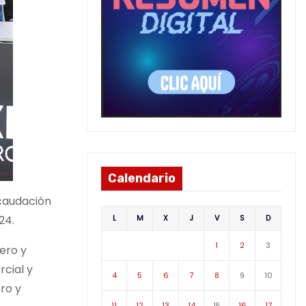
Calendario
ecaudación
L
M
X
J
V
S
D
24.
1
2
3
nero y
cial y
4
5
6
7
8
9
10
ro y
11
12
13
14
15
16
17