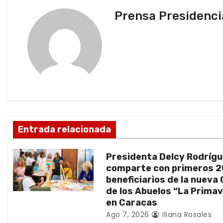
v
Prensa Presidenci
e
g
a
c
i
ó
Entrada relacionada
n
Presidenta Delcy Rodríg
d
comparte con primeros 
beneficiarios de la nueva
e
de los Abuelos “La Prima
en Caracas
e
Ago 7, 2026
Iliana Rosales