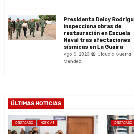
n
t
Presidenta Delcy Rodríg
inspecciona obras de
r
restauración en Escuela
Naval tras afectaciones
a
sísmicas en La Guaira
d
Ago 6, 2026
Claudia Guerra
Mendez
a
s
ÚLTIMAS NOTICIAS
DESTACADO
NOTICIAS
DESTACADO