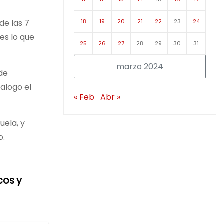
18
19
20
21
22
23
24
de las 7
 es lo que
25
26
27
28
29
30
31
marzo 2024
 de
ialogo el
« Feb
Abr »
uela, y
o.
cos y