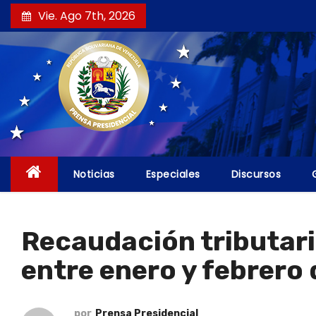
S
Vie. Ago 7th, 2026
a
l
t
a
r
a
l
c
Noticias
Especiales
Discursos
o
n
t
Recaudación tributari
e
entre enero y febrero
n
i
d
por
Prensa Presidencial