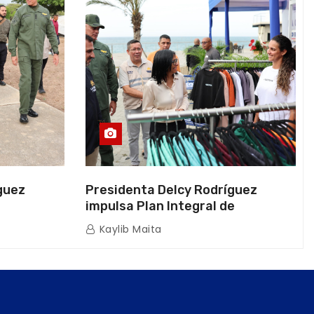
guez
Presidenta Delcy Rodríguez
impulsa Plan Integral de
a Naval
Reactivación Económica en La
Kaylib Maita
icas en La
Guaira