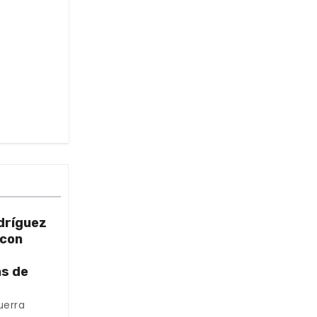
dríguez
 con
as de
uerra