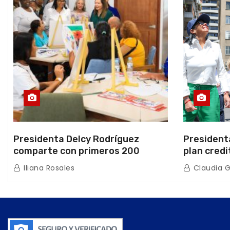
Presidenta Delcy Rodríguez
President
comparte con primeros 200
plan credi
beneficiarios de la nueva Casa de
directo e
Iliana Rosales
Claudia 
los Abuelos “La Primavera” en
de Condom
Caracas