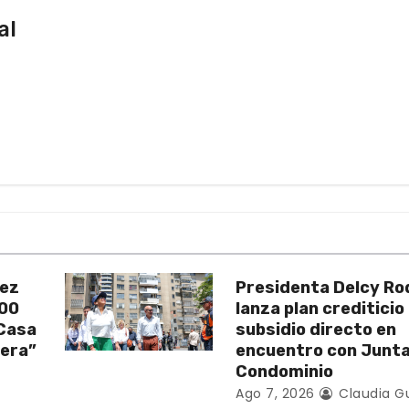
al
uez
Presidenta Delcy Ro
200
lanza plan crediticio
 Casa
subsidio directo en
vera”
encuentro con Junt
Condominio
Ago 7, 2026
Claudia G