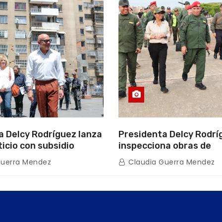
a Delcy Rodríguez lanza
Presidenta Delcy Rodrí
ticio con subsidio
inspecciona obras de
n encuentro con Juntas
restauración en Escuel
Guerra Mendez
Claudia Guerra Mendez
inio
tras afectaciones sísm
Guaira