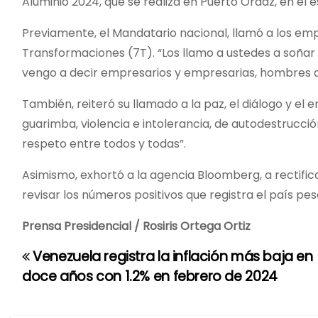
Aluminio 2024, que se realiza en Puerto Ordaz, en el e
Previamente, el Mandatario nacional, llamó a los empr
Transformaciones (7T). “Los llamo a ustedes a soñar el 
vengo a decir empresarios y empresarias, hombres 
También, reiteró su llamado a la paz, el diálogo y el
guarimba, violencia e intolerancia, de autodestrucción
respeto entre todos y todas”.
Asimismo, exhortó a la agencia Bloomberg, a rectifi
revisar los números positivos que registra el país p
Prensa Presidencial / Rosiris Ortega Ortiz
Venezuela registra la inflación más baja en
N
doce años con 1.2% en febrero de 2024
a