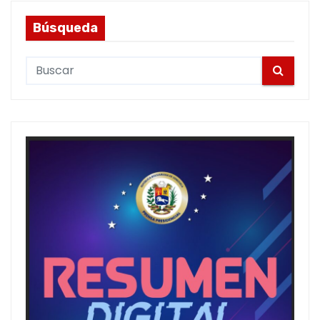
Búsqueda
S
e
a
r
c
h