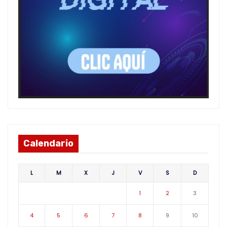
Calendario
L
M
X
J
V
S
D
1
2
3
4
5
6
7
8
9
10