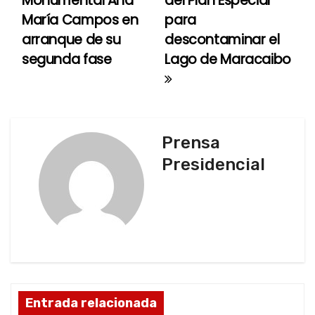
Monumental Ana
del Plan Especial
María Campos en
para
v
arranque de su
descontaminar el
e
segunda fase
Lago de Maracaibo
g
a
c
Prensa
Presidencial
i
ó
n
d
e
Entrada relacionada