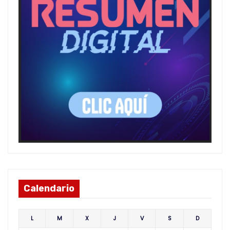
Calendario
L
M
X
J
V
S
D