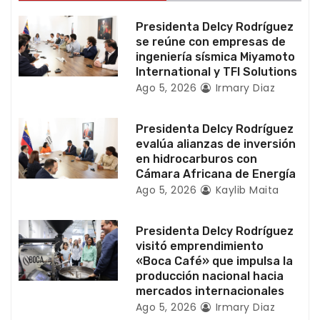
e
Presidenta Delcy Rodríguez
n
se reúne con empresas de
ingeniería sísmica Miyamoto
t
International y TFI Solutions
Ago 5, 2026
Irmary Diaz
r
a
Presidenta Delcy Rodríguez
evalúa alianzas de inversión
d
en hidrocarburos con
Cámara Africana de Energía
a
Ago 5, 2026
Kaylib Maita
s
Presidenta Delcy Rodríguez
visitó emprendimiento
«Boca Café» que impulsa la
producción nacional hacia
mercados internacionales
Ago 5, 2026
Irmary Diaz