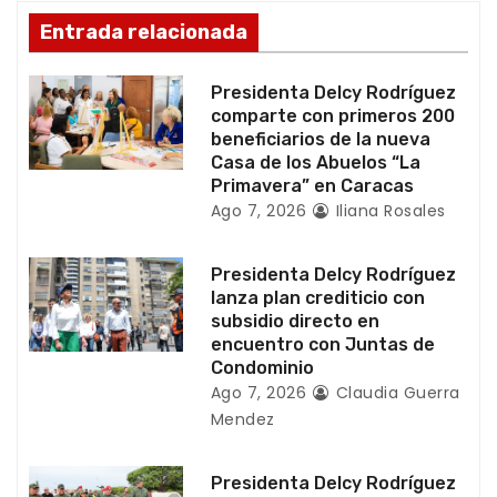
Entrada relacionada
e
e
Presidenta Delcy Rodríguez
comparte con primeros 200
n
beneficiarios de la nueva
Casa de los Abuelos “La
t
Primavera” en Caracas
Ago 7, 2026
Iliana Rosales
r
a
Presidenta Delcy Rodríguez
lanza plan crediticio con
d
subsidio directo en
encuentro con Juntas de
a
Condominio
Ago 7, 2026
Claudia Guerra
s
Mendez
Presidenta Delcy Rodríguez