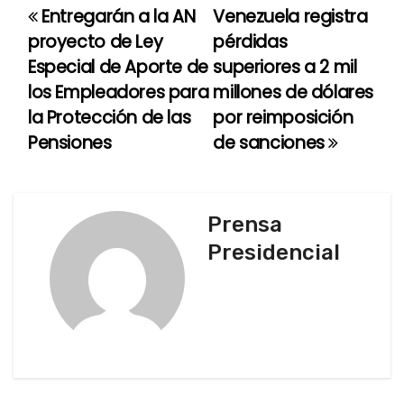
Entregarán a la AN
Venezuela registra
N
proyecto de Ley
pérdidas
a
Especial de Aporte de
superiores a 2 mil
los Empleadores para
millones de dólares
v
la Protección de las
por reimposición
e
Pensiones
de sanciones
g
a
Prensa
c
Presidencial
i
ó
n
d