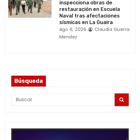
inspecciona obras de
restauración en Escuela
Naval tras afectaciones
sísmicas en La Guaira
Ago 6, 2026
Claudia Guerra
Mendez
Búsqueda
S
e
a
r
c