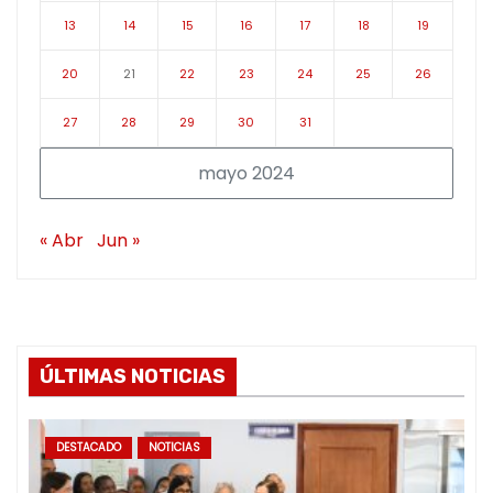
13
14
15
16
17
18
19
20
21
22
23
24
25
26
27
28
29
30
31
mayo 2024
« Abr
Jun »
ÚLTIMAS NOTICIAS
DESTACADO
NOTICIAS