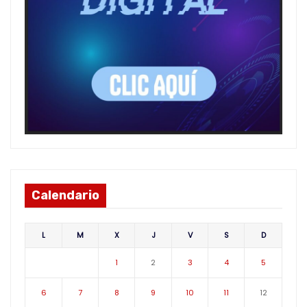
Calendario
L
M
X
J
V
S
D
1
2
3
4
5
6
7
8
9
10
11
12