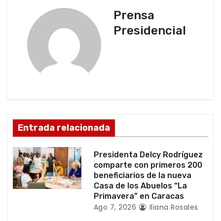
a
Prensa
c
Presidencial
i
ó
n
d
Entrada relacionada
e
e
Presidenta Delcy Rodríguez
comparte con primeros 200
n
beneficiarios de la nueva
Casa de los Abuelos “La
t
Primavera” en Caracas
Ago 7, 2026
Iliana Rosales
r