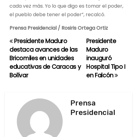
cada vez más. Yo lo que digo es tomar el poder,
el pueblo debe tener el poder”, recalcó.
Prensa Presidencial / Rosiris Ortega Ortiz
Presidente Maduro
Presidente
N
destaca avances de las
Maduro
a
Bricomiles en unidades
inauguró
educativas de Caracas y
Hospital Tipo I
v
Bolívar
en Falcón
e
g
Prensa
a
Presidencial
c
i