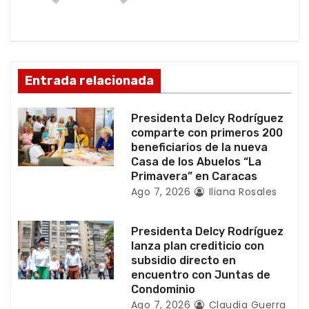
ó
n
d
Entrada relacionada
e
Presidenta Delcy Rodríguez
e
comparte con primeros 200
beneficiarios de la nueva
n
Casa de los Abuelos “La
Primavera” en Caracas
t
Ago 7, 2026
Iliana Rosales
r
Presidenta Delcy Rodríguez
a
lanza plan crediticio con
subsidio directo en
d
encuentro con Juntas de
Condominio
Ago 7, 2026
Claudia Guerra