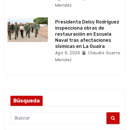
a
Mendez
s
Presidenta Delcy Rodríguez
inspecciona obras de
restauración en Escuela
Naval tras afectaciones
sísmicas en La Guaira
Ago 6, 2026
Claudia Guerra
Mendez
Búsqueda
S
e