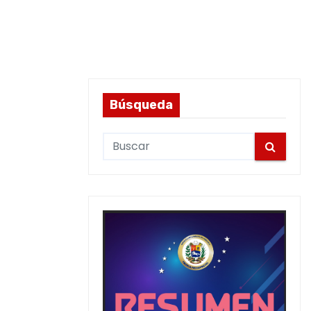
Búsqueda
S
e
a
r
c
h