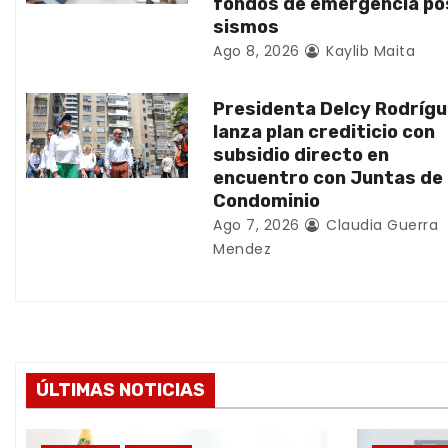
e
fondos de emergencia po
sismos
e
Ago 8, 2026
Kaylib Maita
n
Presidenta Delcy Rodríg
t
lanza plan crediticio con
subsidio directo en
r
encuentro con Juntas de
Condominio
a
Ago 7, 2026
Claudia Guerra
d
Mendez
a
s
ÚLTIMAS NOTICIAS