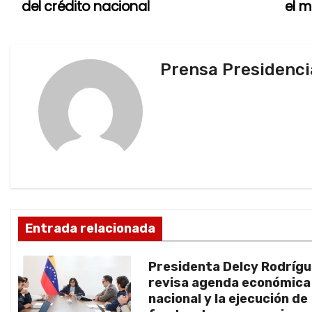
del crédito nacional
el 
a
v
Prensa Presidenci
e
g
a
c
i
ó
Entrada relacionada
n
Presidenta Delcy Rodríg
d
revisa agenda económica
nacional y la ejecución de