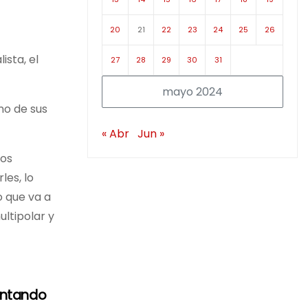
20
21
22
23
24
25
26
ista, el
27
28
29
30
31
mayo 2024
no de sus
« Abr
Jun »
los
les, lo
o que va a
ltipolar y
entando