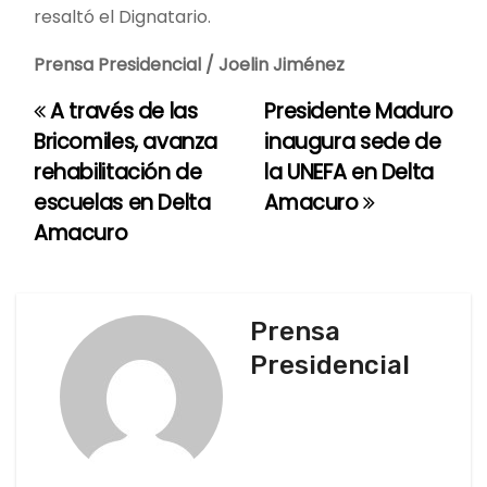
resaltó el Dignatario.
Prensa Presidencial / Joelin Jiménez
A través de las
Presidente Maduro
N
Bricomiles, avanza
inaugura sede de
a
rehabilitación de
la UNEFA en Delta
escuelas en Delta
Amacuro
v
Amacuro
e
g
Prensa
a
Presidencial
c
i
ó