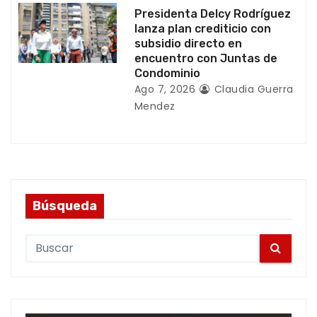
s
Presidenta Delcy Rodríguez
lanza plan crediticio con
subsidio directo en
encuentro con Juntas de
Condominio
Ago 7, 2026
Claudia Guerra
Mendez
Búsqueda
S
e
a
r