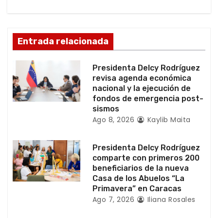
n
d
Entrada relacionada
e
Presidenta Delcy Rodríguez
e
revisa agenda económica
nacional y la ejecución de
n
fondos de emergencia post-
sismos
t
Ago 8, 2026
Kaylib Maita
r
Presidenta Delcy Rodríguez
a
comparte con primeros 200
beneficiarios de la nueva
d
Casa de los Abuelos “La
Primavera” en Caracas
a
Ago 7, 2026
Iliana Rosales