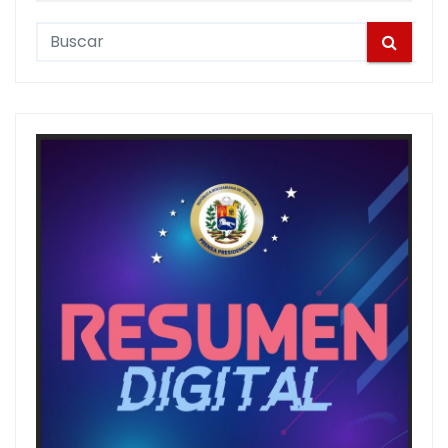
S
e
a
r
c
h