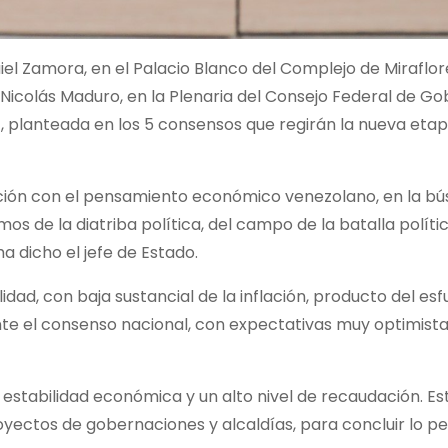
iel Zamora, en el Palacio Blanco del Complejo de Miraflore
 Nicolás Maduro, en la Plenaria del Consejo Federal de Go
, planteada en los 5 consensos que regirán la nueva eta
ación con el pensamiento económico venezolano, en la b
os de la diatriba política, del campo de la batalla polític
a dicho el jefe de Estado.
ad, con baja sustancial de la inflación, producto del esf
nte el consenso nacional, con expectativas muy optimist
 estabilidad económica y un alto nivel de recaudación. Es
ectos de gobernaciones y alcaldías, para concluir lo p