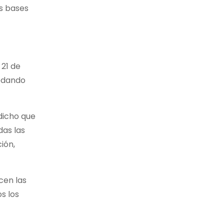
as bases
 21 de
uedando
 dicho que
das las
ión,
cen las
s los