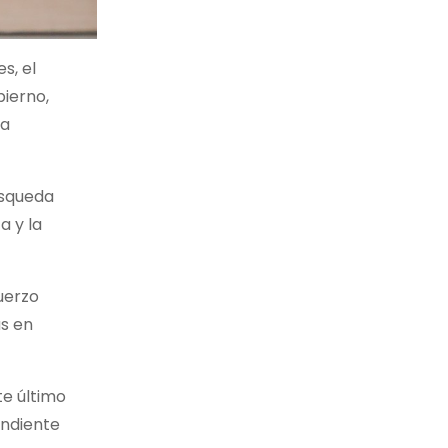
s, el
bierno,
pa
úsqueda
a y la
uerzo
as en
te último
endiente