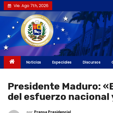
S
Vie. Ago 7th, 2026
a
l
t
a
r
a
l
c
Noticias
Especiales
Discursos
o
n
t
Presidente Maduro: «E
e
del esfuerzo nacional 
n
i
d
por
Prensa Presidencial