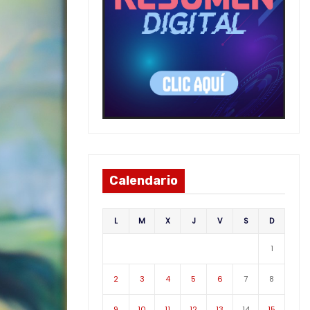
Calendario
L
M
X
J
V
S
D
1
2
3
4
5
6
7
8
9
10
11
12
13
14
15