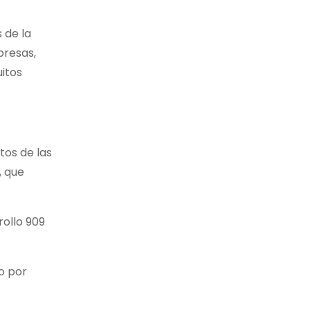
 de la
presas,
itos
tos de las
, que
rollo 909
o por