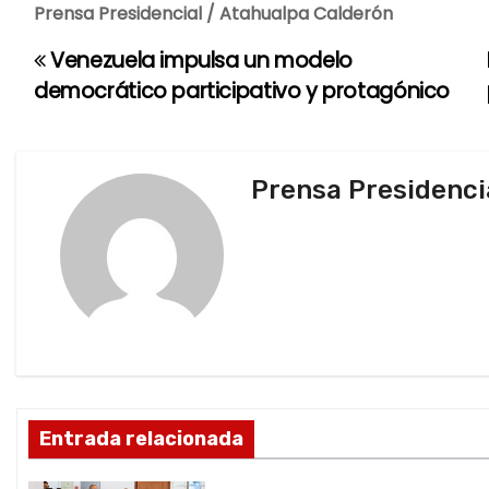
Prensa Presidencial / Atahualpa Calderón
Venezuela impulsa un modelo
N
democrático participativo y protagónico
a
v
Prensa Presidenci
e
g
a
c
i
ó
Entrada relacionada
n