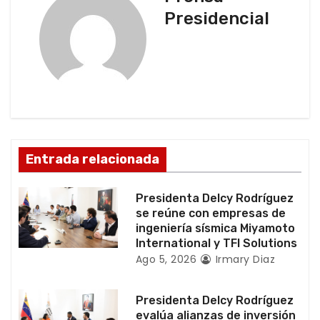
a
Presidencial
c
i
ó
n
d
Entrada relacionada
e
Presidenta Delcy Rodríguez
e
se reúne con empresas de
ingeniería sísmica Miyamoto
n
International y TFI Solutions
Ago 5, 2026
Irmary Diaz
t
r
Presidenta Delcy Rodríguez
evalúa alianzas de inversión