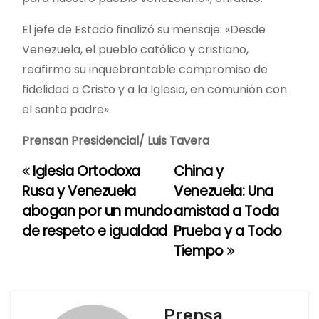
El jefe de Estado finalizó su mensaje: «Desde
Venezuela, el pueblo católico y cristiano,
reafirma su inquebrantable compromiso de
fidelidad a Cristo y a la Iglesia, en comunión con
el santo padre».
Prensan Presidencial/ Luis Tavera
Iglesia Ortodoxa
China y
N
Rusa y Venezuela
Venezuela: Una
a
abogan por un mundo
amistad a Toda
de respeto e igualdad
Prueba y a Todo
v
Tiempo
e
g
Prensa