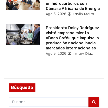
a
en hidrocarburos con
Cámara Africana de Energía
d
Ago 5, 2026
Kaylib Maita
a
Presidenta Delcy Rodríguez
visitó emprendimiento
s
«Boca Café» que impulsa la
producción nacional hacia
mercados internacionales
Ago 5, 2026
Irmary Diaz
Búsqueda
S
e