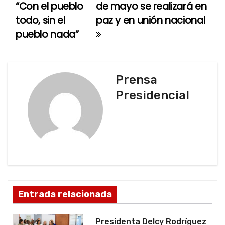
“Con el pueblo
de mayo se realizará en
a
todo, sin el
paz y en unión nacional
pueblo nada”
v
e
g
Prensa
Presidencial
a
c
i
ó
n
Entrada relacionada
d
Presidenta Delcy Rodríguez