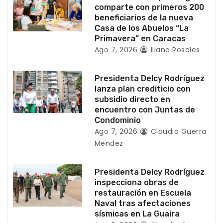
e
comparte con primeros 200
beneficiarios de la nueva
e
Casa de los Abuelos “La
Primavera” en Caracas
n
Ago 7, 2026
Iliana Rosales
t
Presidenta Delcy Rodríguez
r
lanza plan crediticio con
subsidio directo en
a
encuentro con Juntas de
Condominio
d
Ago 7, 2026
Claudia Guerra
Mendez
a
s
Presidenta Delcy Rodríguez
inspecciona obras de
restauración en Escuela
Naval tras afectaciones
sísmicas en La Guaira