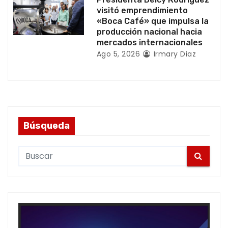
s
visitó emprendimiento
«Boca Café» que impulsa la
producción nacional hacia
mercados internacionales
Ago 5, 2026
Irmary Diaz
Búsqueda
S
e
a
r
c
h