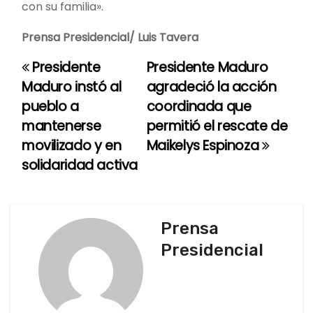
con su familia».
Prensa Presidencial/ Luis Tavera
Presidente
Presidente Maduro
N
Maduro instó al
agradeció la acción
a
pueblo a
coordinada que
mantenerse
permitió el rescate de
v
movilizado y en
Maikelys Espinoza
e
solidaridad activa
g
a
Prensa
c
Presidencial
i
ó