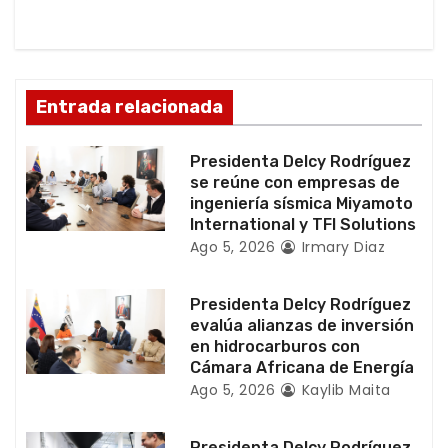
n
d
Entrada relacionada
e
e
Presidenta Delcy Rodríguez
se reúne con empresas de
n
ingeniería sísmica Miyamoto
International y TFI Solutions
t
Ago 5, 2026
Irmary Diaz
r
Presidenta Delcy Rodríguez
a
evalúa alianzas de inversión
en hidrocarburos con
d
Cámara Africana de Energía
Ago 5, 2026
Kaylib Maita
a
Presidenta Delcy Rodríguez