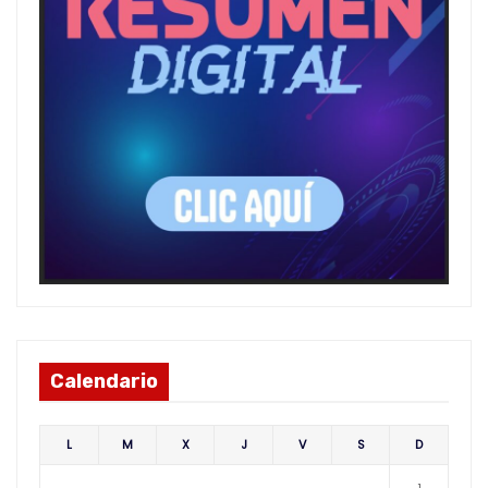
Calendario
L
M
X
J
V
S
D
1