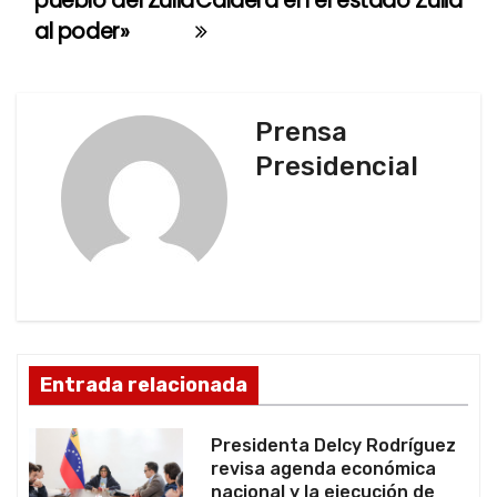
pueblo del Zulia
Caldera en el estado Zulia
v
al poder»
e
g
Prensa
a
Presidencial
c
i
ó
n
d
Entrada relacionada
e
Presidenta Delcy Rodríguez
e
revisa agenda económica
nacional y la ejecución de