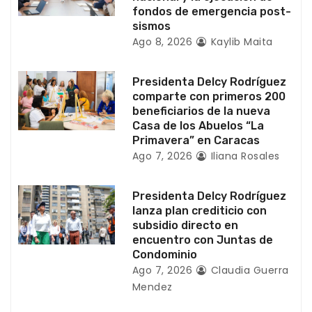
n
fondos de emergencia post-
sismos
t
Ago 8, 2026
Kaylib Maita
r
Presidenta Delcy Rodríguez
a
comparte con primeros 200
beneficiarios de la nueva
d
Casa de los Abuelos “La
Primavera” en Caracas
a
Ago 7, 2026
Iliana Rosales
s
Presidenta Delcy Rodríguez
lanza plan crediticio con
subsidio directo en
encuentro con Juntas de
Condominio
Ago 7, 2026
Claudia Guerra
Mendez