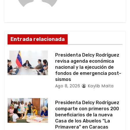
i
ó
n
Entrada relacionada
d
Presidenta Delcy Rodríguez
e
revisa agenda económica
nacional y la ejecución de
e
fondos de emergencia post-
sismos
n
Ago 8, 2026
Kaylib Maita
t
Presidenta Delcy Rodríguez
r
comparte con primeros 200
beneficiarios de la nueva
a
Casa de los Abuelos “La
Primavera” en Caracas