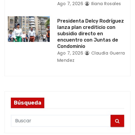
d
Ago 7, 2026
Iliana Rosales
a
Presidenta Delcy Rodríguez
s
lanza plan crediticio con
subsidio directo en
encuentro con Juntas de
Condominio
Ago 7, 2026
Claudia Guerra
Mendez
Búsqueda
S
e