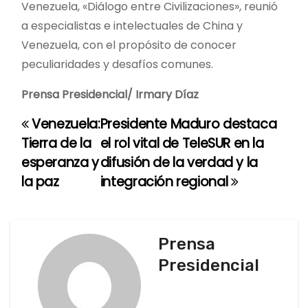
Venezuela, «Diálogo entre Civilizaciones», reunió
a especialistas e intelectuales de China y
Venezuela, con el propósito de conocer
peculiaridades y desafíos comunes.
Prensa Presidencial/ Irmary Díaz
Venezuela:
Presidente Maduro destaca
N
Tierra de la
el rol vital de TeleSUR en la
a
esperanza y
difusión de la verdad y la
la paz
integración regional
v
e
g
Prensa
Presidencial
a
c