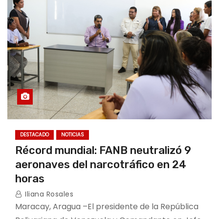
o
DESTACADO
NOTICIAS
Récord mundial: FANB neutralizó 9
aeronaves del narcotráfico en 24
horas
Iliana Rosales
Maracay, Aragua –El presidente de la República