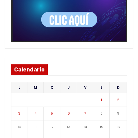
Calendario
L
M
X
J
V
S
D
1
2
3
4
5
6
7
8
9
10
11
12
13
14
15
16