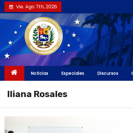
S
Vie. Ago 7th, 2026
a
l
t
a
r
a
l
c
Noticias
Especiales
Discursos
o
n
Iliana Rosales
t
e
n
i
d