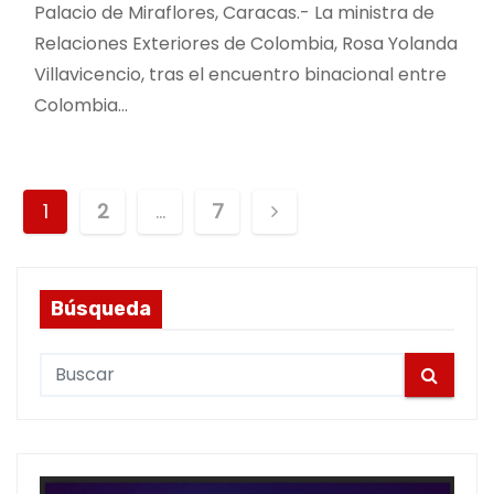
Palacio de Miraflores, Caracas.- La ministra de
Relaciones Exteriores de Colombia, Rosa Yolanda
Villavicencio, tras el encuentro binacional entre
Colombia…
P
1
2
…
7
o
s
Búsqueda
t
S
s
e
a
p
r
a
c