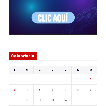
Calendario
L
M
X
J
V
S
D
1
2
3
4
5
6
7
8
9
10
11
12
13
14
15
16