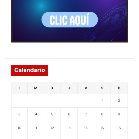
Calendario
L
M
X
J
V
S
D
1
2
3
4
5
6
7
8
9
10
11
12
13
14
15
16