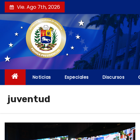
S
Vie. Ago 7th, 2026
a
l
t
a
r
a
l
c
Noticias
Especiales
Discursos
o
n
juventud
t
e
n
i
d