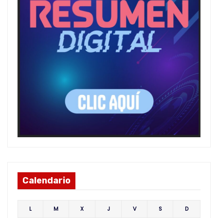
Calendario
L
M
X
J
V
S
D