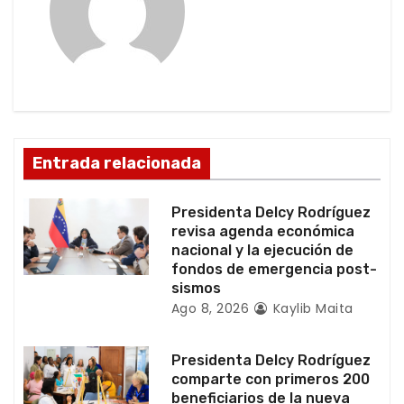
c
i
ó
n
d
Entrada relacionada
e
Presidenta Delcy Rodríguez
e
revisa agenda económica
nacional y la ejecución de
n
fondos de emergencia post-
sismos
t
Ago 8, 2026
Kaylib Maita
r
Presidenta Delcy Rodríguez
a
comparte con primeros 200
beneficiarios de la nueva