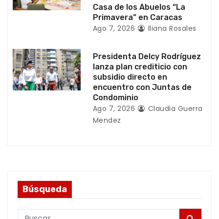
d
Casa de los Abuelos “La
Primavera” en Caracas
a
Ago 7, 2026
Iliana Rosales
s
Presidenta Delcy Rodríguez
lanza plan crediticio con
subsidio directo en
encuentro con Juntas de
Condominio
Ago 7, 2026
Claudia Guerra
Mendez
Búsqueda
S