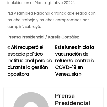
incluidas en el Plan Legislativo 2022”.
“La Asamblea Nacional arranca acelerada, con
mucho trabajo y muchos compromisos por
cumplir”, subrayó.
Prensa Presidencial / Karelis González
AN recuperó el
Este lunes inicia la
N
espacio político
vacunación de
a
institucional perdido
refuerzo contra la
durante la gestión
COVID-19 en
v
opositora
Venezuela
e
g
Prensa
a
Presidencial