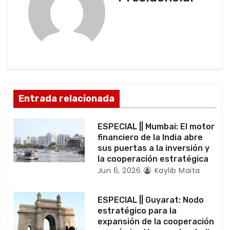
c
i
ó
n
d
Entrada relacionada
e
ESPECIAL || Mumbai: El motor
e
financiero de la India abre
sus puertas a la inversión y
n
la cooperación estratégica
Jun 6, 2026
Kaylib Maita
t
r
ESPECIAL || Guyarat: Nodo
estratégico para la
a
expansión de la cooperación