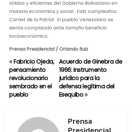
sólidos y eficientes del Gobierno Bolivariano en
materia económica y social. Feliz cumpleaños
Carnet de la Patria! El pueblo Venezolano se
siente complacido ante tamaño beneficio
socioeconómico.
Prensa Presidencial / Orlando Ruiz
Fabricio Ojeda,
Acuerdo de Ginebra de
N
pensamiento
1966: Instrumento
a
revolucionario
jurídico para la
sembrado en el
defensa legítima del
v
pueblo
Esequibo
e
g
Prensa
a
Presidencial