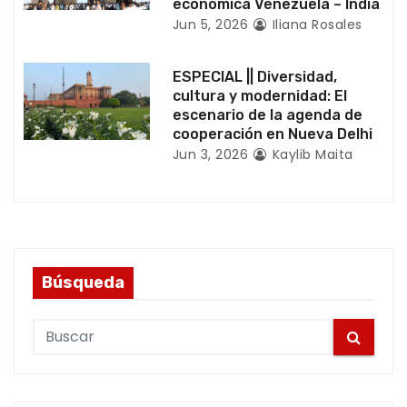
económica Venezuela – India
d
Jun 5, 2026
Iliana Rosales
a
ESPECIAL || Diversidad,
cultura y modernidad: El
s
escenario de la agenda de
cooperación en Nueva Delhi
Jun 3, 2026
Kaylib Maita
Búsqueda
S
e
a
r