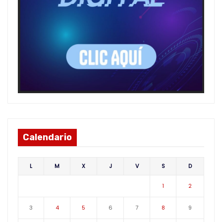
Calendario
L
M
X
J
V
S
D
1
2
3
4
5
6
7
8
9