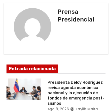
e
g
Prensa
Presidencial
a
c
i
ó
n
Entrada relacionada
d
Presidenta Delcy Rodríguez
e
revisa agenda económica
nacional y la ejecución de
e
fondos de emergencia post-
sismos
n
Ago 8, 2026
Kaylib Maita