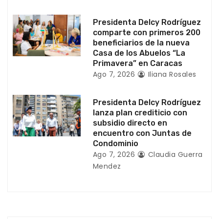
t
Presidenta Delcy Rodríguez
r
comparte con primeros 200
beneficiarios de la nueva
a
Casa de los Abuelos “La
Primavera” en Caracas
d
Ago 7, 2026
Iliana Rosales
a
Presidenta Delcy Rodríguez
s
lanza plan crediticio con
subsidio directo en
encuentro con Juntas de
Condominio
Ago 7, 2026
Claudia Guerra
Mendez