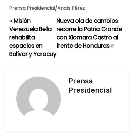
Prensa Presidencial/Anaís Pérez
Misión
Nueva ola de cambios
N
Venezuela Bella
recorre la Patria Grande
a
rehabilita
con Xiomara Castro al
espacios en
frente de Honduras
v
Bolívar y Yaracuy
e
g
Prensa
a
Presidencial
c
i
ó