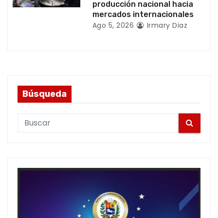
producción nacional hacia
mercados internacionales
Ago 5, 2026
Irmary Diaz
Búsqueda
S
e
a
r
c
h