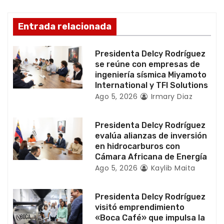
n
d
Entrada relacionada
e
Presidenta Delcy Rodríguez
e
se reúne con empresas de
ingeniería sísmica Miyamoto
n
International y TFI Solutions
Ago 5, 2026
Irmary Diaz
t
r
Presidenta Delcy Rodríguez
evalúa alianzas de inversión
a
en hidrocarburos con
Cámara Africana de Energía
d
Ago 5, 2026
Kaylib Maita
a
Presidenta Delcy Rodríguez
visitó emprendimiento
s
«Boca Café» que impulsa la